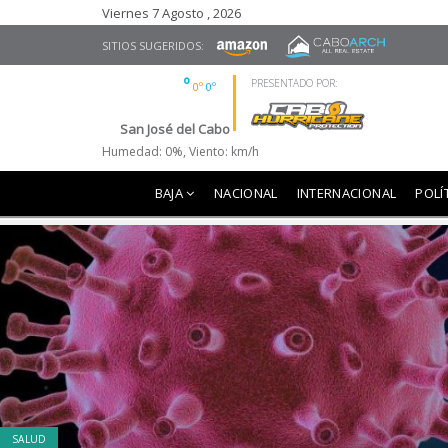
Viernes 7 Agosto , 2026
SITIOS SUGERIDOS:
º
º
º
º
PRESENTADO POR:
0º
0º
0º
0º
0º
0º
0º
Comundú
La Paz
Lo
San José del Cabo
Humedad: 0%, Viento: km/h
BAJA
NACIONAL
INTERNACIONAL
POLÍ
SALUD