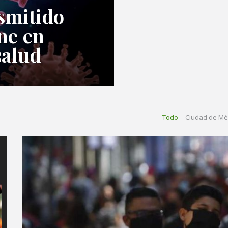
nsmitido
ne en
salud
Todo
Ciudad de Mé