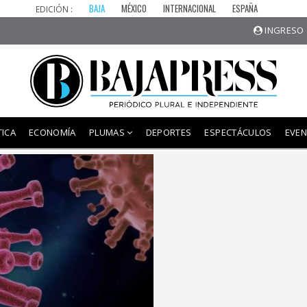
BAJA
MÉXICO
INTERNACIONAL
ESPAÑA
EDICIÓN :
INGRESO 
º
º
º
0º
0º
0º
0º
0º
0º
0º
reto
Mulegé
Todos Santos
Cabo San Lucas
TICA
ECONOMÍA
PLUMAS
DEPORTES
ESPECTÁCULOS
EVE