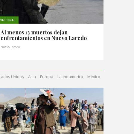
NACIONAL
Al menos 13 muertos dejan
enfrentamientos en Nuevo Laredo
Nuevo Laredo
tados Unidos
Asia
Europa
Latinoamerica
México