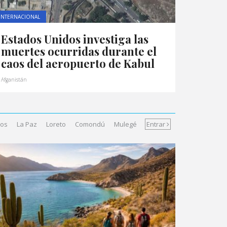
INTERNACIONAL
Estados Unidos investiga las
muertes ocurridas durante el
caos del aeropuerto de Kabul
Afganistán
bos
La Paz
Loreto
Comondú
Mulegé
Entrar