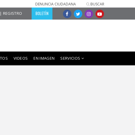
DENUNCIA CIUDADANA
BUSCAR
BOLETÍN
| REGISTRO
º
º
º
º
0º
0º
0º
0º
0º
0º
Comundú
La Paz
San José del Cabo
NTOS
VIDEOS
EN IMAGEN
SERVICIOS