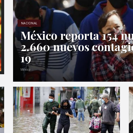
NACIONAL
México reporta 154 n
2.660 nuevos contagio
19
México