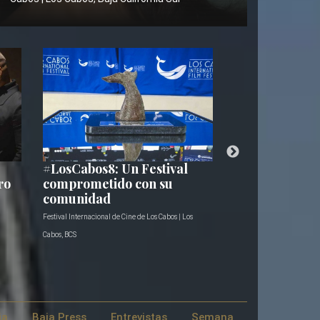
#LosCabos8: Un Festival
El Festival In
ro
comprometido con su
Cine de Los C
comunidad
su Selección O
Festival Internacional de Cine de Los Cabos | Los
Cabos, BCS
ja
Baja Press
Entrevistas
Semana