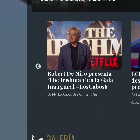
stival
Robert De Niro presenta
LC
 De Cine de
‘The Irishman’ en la Gala
des
Inaugural #LosCabos8
pro
México
LCIFF | Los Cabos, Baja California Sur
Festiv
Cabos
GALERÍA