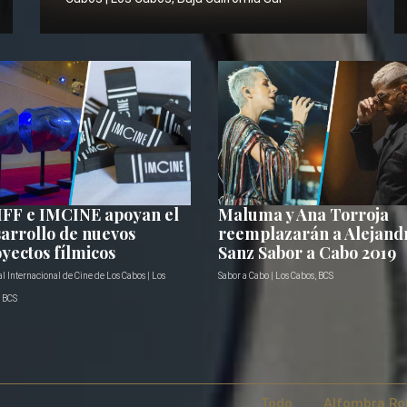
IFF e IMCINE apoyan el
Maluma y Ana Torroja
arrollo de nuevos
reemplazarán a Alejand
yectos fílmicos
Sanz Sabor a Cabo 2019
al Internacional de Cine de Los Cabos | Los
Sabor a Cabo | Los Cabos, BCS
, BCS
Todo
Alfombra Ro