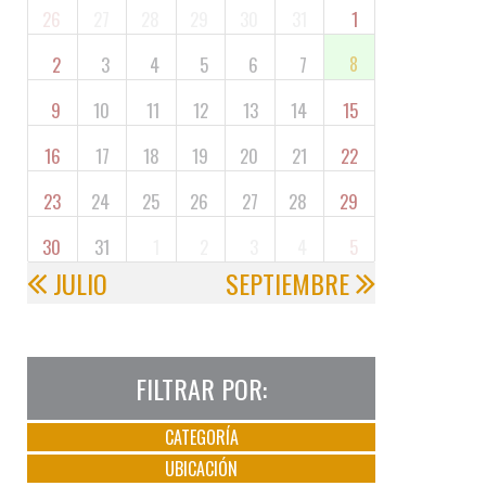
26
27
28
29
30
31
1
2
3
4
5
6
7
8
9
10
11
12
13
14
15
16
17
18
19
20
21
22
23
24
25
26
27
28
29
30
31
1
2
3
4
5
JULIO
SEPTIEMBRE
FILTRAR POR:
CATEGORÍA
UBICACIÓN