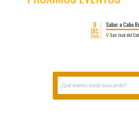
8
Sabor a Cabo R
DIC
San José del Ca
2026