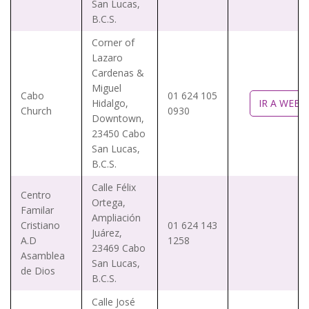
San Lucas,
B.C.S.
Corner of
Lazaro
Cardenas &
Miguel
Cabo
01 624 105
Hidalgo,
IR A WEB
Church
0930
Downtown,
23450 Cabo
San Lucas,
B.C.S.
Calle Félix
Centro
Ortega,
Familar
Ampliación
Cristiano
01 624 143
Juárez,
A.D
1258
23469 Cabo
Asamblea
San Lucas,
de Dios
B.C.S.
Calle José