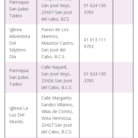
Parroquia
San José Viejo,
01 624 130
San Judas
23437 San José
3765
Tadeo
del cabo, BCS
Iglesia
Paseo de Los
Adventista
Marinos,
01 613 111
Del
Mauricio Castro,
9703
Séptimo
San José del
Día
Cabo, B.C.S.
Calle Nayarit,
Parroquia
San José Viejo,
01 624 130
San Judas
23426 San José
3765
Tadeo
del Cabo, B.C.S.
Calle Margarito
Sandez Villarino,
Iglesia La
Villas de Cortéz,
Luz Del
Vista Hermosa,
Mundo
23427 San José
del Cabo, B.C.S.