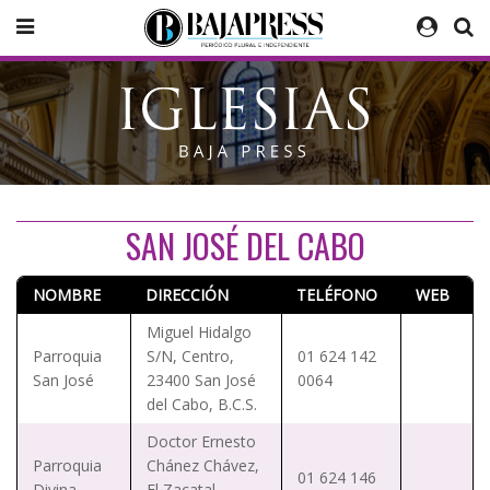
SAN JOSÉ DEL CABO
NOMBRE
DIRECCIÓN
TELÉFONO
WEB
Miguel Hidalgo
Parroquia
S/N, Centro,
01 624 142
San José
23400 San José
0064
del Cabo, B.C.S.
Doctor Ernesto
Parroquia
Chánez Chávez,
01 624 146
Divina
El Zacatal,