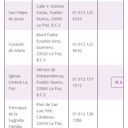
Calle V. Gómez
San Felipe
Farías, Pueblo
01 612 125
de Jesús
Nuevo, 23060
6233
La Paz, B.C.S.
Blvrd Padre
Eusebio Kino,
Corazón
01 612 122
Guerrero,
de María
9642
23020 La Paz,
B.C.S.
Héroes de
Iglesia
Independencia,
01 612 157
Central La
Pueblo Nuevo,
IR A W
1512
Paz
23060 La Paz,
B.C.S.
Plan de San
Parroquia
Luis 999,
de la
01 612 128
Cárdenas,
Sagrada
7286
23034 La Paz,
Familia