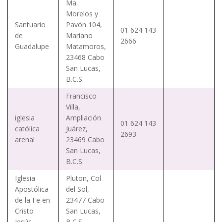
Ma.
Morelos y
Santuario
Pavón 104,
01 624 143
de
Mariano
2666
Guadalupe
Matamoros,
23468 Cabo
San Lucas,
B.C.S.
Francisco
Villa,
iglesia
Ampliación
01 624 143
católica
Juárez,
2693
arenal
23469 Cabo
San Lucas,
B.C.S.
Iglesia
Pluton, Col
Apostólica
del Sol,
de la Fe en
23477 Cabo
Cristo
San Lucas,
Jesús
B.C.S.