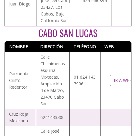
José Del Cabo)
6241460894
Juan Diego
23427, Los
Cabos, Baja
California Sur
CABO SAN LUCAS
NOMBRE
DIRECCIÓN
TELÉFONO
WEB
Calle
Chichimecas
esquina
Parroquia
Mixtecas,
01 624 143
Cristo
IR A WEB
Ampliación
7906
Redentor
4 de Marzo,
23470 Cabo
San
Cruz Roja
6241433300
Mexicana
Calle José