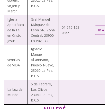
Goretti,
23020 La Paz,
Virgen y
B.C.S.
Mártir
Iglesia
Gral Manuel
Apostólica
Márquez de
01 615 153
de la Fé
León SN, Zona
IR A W
0365
en Cristo
Central, 23900
Jesús
La Paz, B.C.S.
Ignacio
Manuel
semillas
Altamirano,
de VIDA
Pueblo Nuevo,
23060 La Paz,
B.C.S.
5 de Febrero,
La Luz del
Los Olivos,
Mundo
23040 La Paz,
B.C.S.