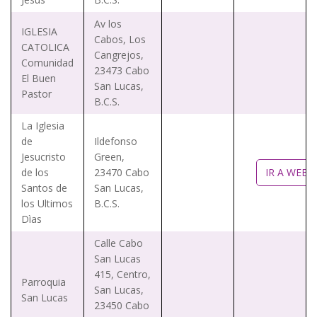
Av los
IGLESIA
Cabos, Los
CATOLICA
Cangrejos,
Comunidad
23473 Cabo
El Buen
San Lucas,
Pastor
B.C.S.
La Iglesia
de
Ildefonso
Jesucristo
Green,
de los
23470 Cabo
IR A WEB
Santos de
San Lucas,
los Ultimos
B.C.S.
Dìas
Calle Cabo
San Lucas
415, Centro,
Parroquia
San Lucas,
San Lucas
23450 Cabo