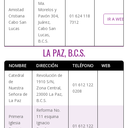
Ma.
Amistad
Morelos y
Cristiana
Pavón 304,
01 624 118
IR A WEB
Cabo San
Juárez,
7312
Lucas
Cabo San
Lucas,
B.C.S.
LA PAZ, B.C.S.
NOMBRE
DIRECCIÓN
TELÉFONO
WEB
Catedral
Revolución de
de
1910 S/N,
01 612 122
Nuestra
Zona Central,
0208
Señora de
23000 La Paz,
La Paz
B.C.S.
Reforma No.
Primera
111 esquina
Iglesia
Ignacio
01 612 122