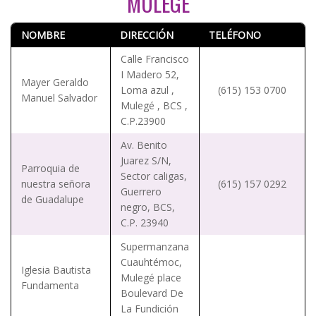
MULEGÉ
NOMBRE
DIRECCIÓN
TELÉFONO
Calle Francisco
I Madero 52,
Mayer Geraldo
Loma azul ,
(615) 153 0700
Manuel Salvador
Mulegé , BCS ,
C.P.23900
Av. Benito
Juarez S/N,
Parroquia de
Sector caligas,
nuestra señora
(615) 157 0292
Guerrero
de Guadalupe
negro, BCS,
C.P. 23940
Supermanzana
Cuauhtémoc,
Iglesia Bautista
Mulegé place
Fundamenta
Boulevard De
La Fundición