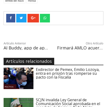
Alfredo del mazo
Política
Artículo Anterior
Otro Artículo
AI Buddy, app de apoyo para niños con padres en la guerra
Firmará AMLO acuerdo de unidad en la paz este 4 de junio.
Artículos relacionados
Exdirector de Pemex, Emilio Lozoya,
entra en prisión tras romperse su
pacto con la Fiscalía
POLÍTICA
SCJN invalida Ley General de
Comunicación Social aprobada en el