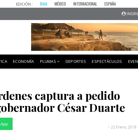
BAJA
MÉXICO
INTERNACIONAL
ESPAÑA
EDICIÓN :
INGRE
TICA
ECONOMÍA
PLUMAS
DEPORTES
ESPECTÁCULOS
EVE
rdenes captura a pedido
xgobernador César Duarte
sApp
-
22 Enero, 2018