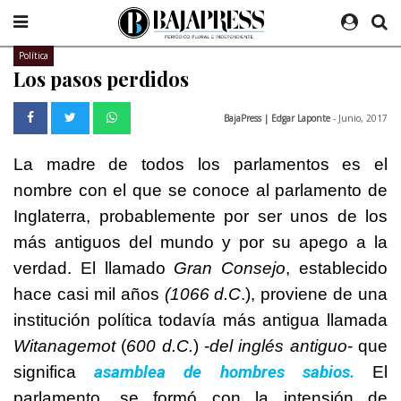
Política
Los pasos perdidos
BajaPress | Edgar Laponte
- Junio, 2017
La madre de todos los parlamentos es el
nombre con el que se conoce al parlamento de
Inglaterra, probablemente por ser unos de los
más antiguos del mundo y por su apego a la
verdad. El llamado
Gran Consejo
, establecido
hace casi mil años
(
1066 d.C
.), proviene de una
institución política todavía más antigua llamada
Witanagemot
(
600 d.C.
) -
del inglés antiguo
- que
asamblea de hombres sabios.
significa
El
parlamento, se formó con la intensión de