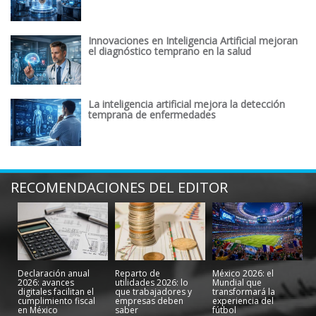
Innovaciones en Inteligencia Artificial mejoran
el diagnóstico temprano en la salud
La inteligencia artificial mejora la detección
temprana de enfermedades
RECOMENDACIONES DEL EDITOR
Declaración anual
Reparto de
México 2026: el
2026: avances
utilidades 2026: lo
Mundial que
digitales facilitan el
que trabajadores y
transformará la
cumplimiento fiscal
empresas deben
experiencia del
en México
saber
fútbol