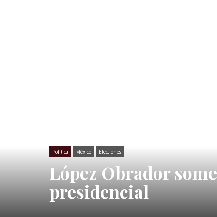
Política
México
Elecciones
López Obrador someti
presidencial