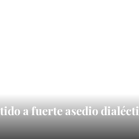
do a fuerte asedio dialéct