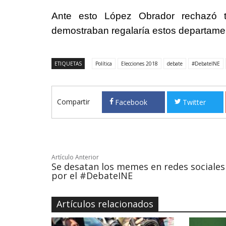
Ante esto López Obrador rechazó t
demostraban regalaría estos departam
ETIQUETAS
Política
Elecciones 2018
debate
#DebateINE
Compartir
Facebook
Twitter
Artículo Anterior
Se desatan los memes en redes sociales
por el #DebateINE
Artículos relacionados