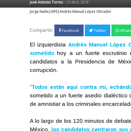
-
José Antonio Torres
23 Abril, 2018
Jorge Nuñez|EFE|Andrés Manuel López Obrador
Compartir:
Facebook
Twitter
What
Andrés Manuel López O
El izquierdista
sometido
hoy a un fuerte escrutinio 
candidatos a la Presidencia de Méxi
corrupción.
"Todos están aquí contra mi, echán
sometido a un fuerte asedio dialéctico d
de amnistiar a los criminales encarcelad
A lo largo de los 120 minutos de debat
los candidatos centraron sus 
México,