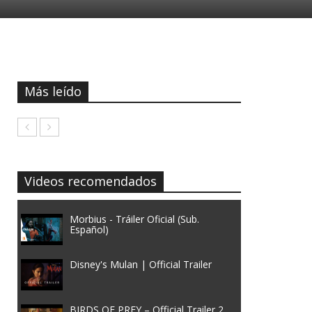
Más leído
Videos recomendados
Morbius - Tráiler Oficial (Sub.
Español)
Disney's Mulan | Official Trailer
BIRDS OF PREY – Official Trailer 2