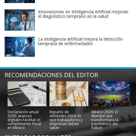
Innovaciones en Inteligencia Artificial mejoran
el diagnóstico temprano en la salud
La inteligencia artificial mejora la detección
temprana de enfermedades
RECOMENDACIONES DEL EDITOR
Declaración anual
Reparto de
México 2026: el
2026: avances
utilidades 2026: lo
Mundial que
digitales facilitan el
que trabajadores y
transformará la
cumplimiento fiscal
empresas deben
experiencia del
en México
saber
fútbol