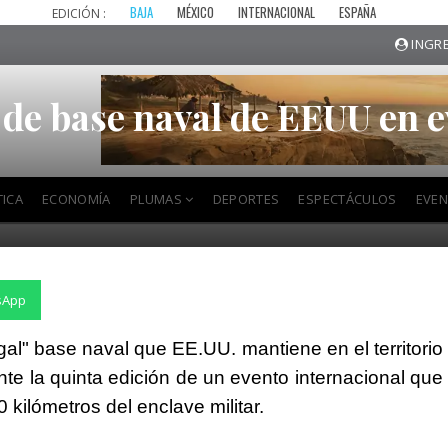
BAJA
MÉXICO
INTERNACIONAL
ESPAÑA
EDICIÓN :
INGRE
 de base naval de EEUU en e
TICA
ECONOMÍA
PLUMAS
DEPORTES
ESPECTÁCULOS
EVE
sApp
legal" base naval que EE.UU. mantiene en el territorio
nte la quinta edición de un evento internacional que
 kilómetros del enclave militar.