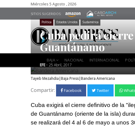
Miércoles 5 Agosto , 2026
SITIOS SUGERIDOS:
Política
Estados Unidos
Sudamérica
Cuba pedirá cierre
Guantánamo
BAJA
NACIONAL
INTERNACIONAL
POLÍ
-
EFE
25 Abril, 2017
Tayeb Mezahdia|Baja Press|Bandera Americana
Compartir:
Facebook
Twitter
What
Cuba exigirá el cierre definitivo de la "i
de Guantánamo (oriente de la isla) dura
se realizará del 4 al 6 de mayo a unos 30