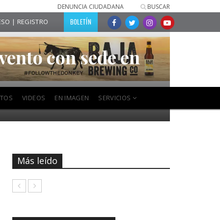
DENUNCIA CIUDADANA
BUSCAR
BOLETÍN
SO | REGISTRO
vento con sede en
NTOS
VIDEOS
EN IMAGEN
SERVICIOS
Más leído