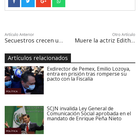
Artículo Anterior
Otro Artículo
Secuestros crecen un 103 % en la Ciudad de México en primeros 5 meses del año
Muere la actriz Edith González a los 54 años víctima del cáncer
Artículos relacionados
Exdirector de Pemex, Emilio Lozoya,
entra en prisión tras romperse su
pacto con la Fiscalía
POLÍTICA
SCJN invalida Ley General de
Comunicación Social aprobada en el
mandato de Enrique Peña Nieto
POLÍTICA