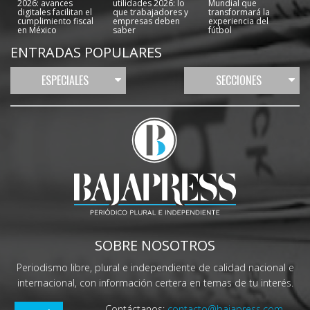
2026: avances
utilidades 2026: lo
Mundial que
digitales facilitan el
que trabajadores y
transformará la
cumplimiento fiscal
empresas deben
experiencia del
en México
saber
fútbol
ENTRADAS POPULARES
ESPECIALES
SECCIONES
SOBRE NOSOTROS
Periodismo libre, plural e independiente de calidad nacional e
internacional, con información certera en temas de tu interés.
Contáctanos:
contacto@bajapress.com