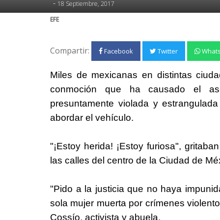
-
18 Septiembre, 2017
EFE
Compartir:
Facebook
Twitter
What
Miles de mexicanas en distintas ciuda
conmoción que ha causado el ases
presuntamente violada y estrangulad
abordar el vehículo.
"¡Estoy herida! ¡Estoy furiosa", gritab
las calles del centro de la Ciudad de
Mé
"Pido a la justicia que no haya impuni
sola mujer muerta por crímenes violentos
Cossío, activista y abuela.