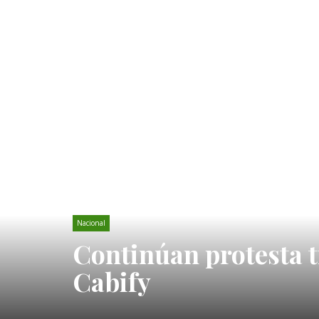
Nacional
Continúan protesta t
Cabify