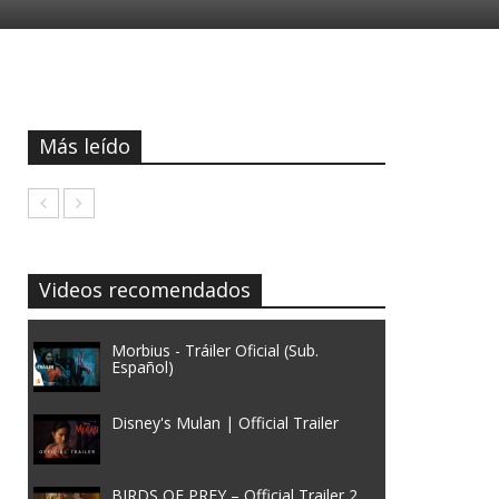
Más leído
Videos recomendados
Morbius - Tráiler Oficial (Sub.
Español)
Disney's Mulan | Official Trailer
BIRDS OF PREY – Official Trailer 2