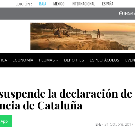
BAJA
MÉXICO
INTERNACIONAL
ESPAÑA
EDICIÓN :
INGRE
TICA
ECONOMÍA
PLUMAS
DEPORTES
ESPECTÁCULOS
EVE
 suspende la declaración de
ncia de Cataluña
sApp
-
EFE
31 Octubre, 2017