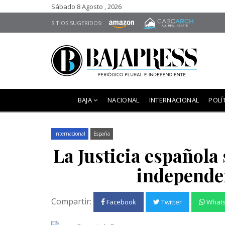
Sábado 8 Agosto , 2026
SITIOS SUGERIDOS:
BAJA
NACIONAL
INTERNACIONAL
POLÍ
Internacional
España
La Justicia española
independe
Compartir:
Facebook
Twitter
What