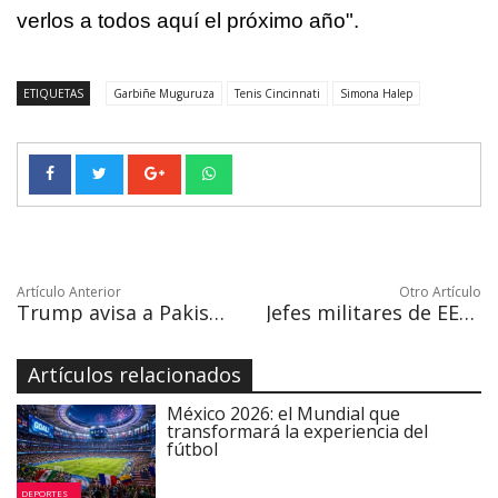
verlos a todos aquí el próximo año".
ETIQUETAS
Garbiñe Muguruza
Tenis Cincinnati
Simona Halep
Artículo Anterior
Otro Artículo
Trump avisa a Pakistán que tiene "mucho que perder" al ser "refugio" talibán
Jefes militares de EEUU insisten en la vía diplomática ante Pyongyang
Artículos relacionados
México 2026: el Mundial que
transformará la experiencia del
fútbol
DEPORTES