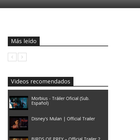
Más leído
Videos recomendados
Morbius - Tráiler Oficial (Sub.
Español)
Disney's Mulan | Official Trailer
BIRDS OF PREY – Official Trailer 2