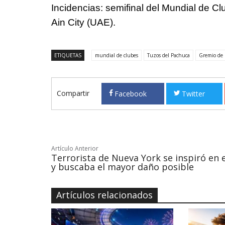
Incidencias: semifinal del Mundial de C
Ain City (UAE).
ETIQUETAS
mundial de clubes
Tuzos del Pachuca
Gremio de 
Compartir
Facebook
Twitter
Artículo Anterior
Terrorista de Nueva York se inspiró en e
y buscaba el mayor daño posible
Artículos relacionados