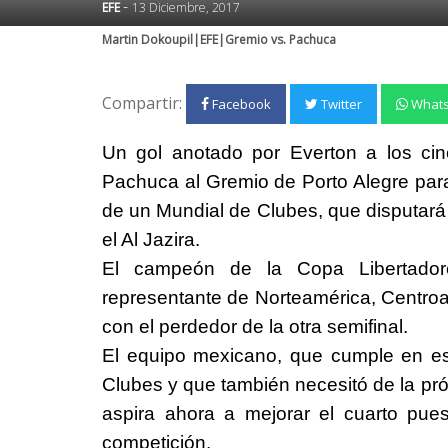
-
EFE
13 Diciembre, 2017
Martin Dokoupil|EFE|Gremio vs. Pachuca
Compartir:
Facebook
Twitter
What
Un gol anotado por Everton a los cinc
Pachuca al Gremio de Porto Alegre para s
de un Mundial de Clubes, que disputará 
el Al Jazira.
El campeón de la Copa Libertadore
representante de Norteamérica, Centroam
con el perdedor de la otra semifinal.
El equipo mexicano, que cumple en es
Clubes y que también necesitó de la pr
aspira ahora a mejorar el cuarto pu
competición.