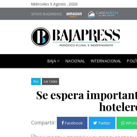
Miércoles 5 Agosto , 2026
SITIOS SUGERIDOS:
BAJA
NACIONAL
INTERNACIONAL
POLÍ
Baja
Los Cabos
Se espera important
hoteler
Compartir:
Facebook
Twitter
What