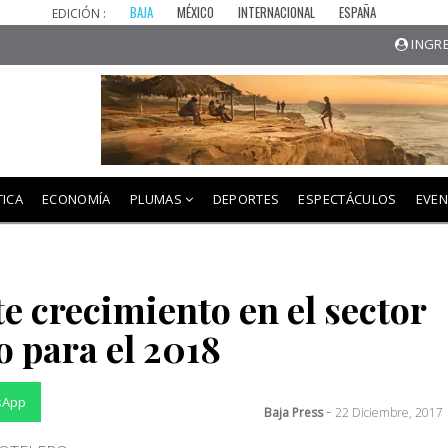
BAJA
MÉXICO
INTERNACIONAL
ESPAÑA
EDICIÓN :
INGRE
TICA
ECONOMÍA
PLUMAS
DEPORTES
ESPECTÁCULOS
EVE
e crecimiento en el sector
o para el 2018
sApp
-
Baja Press
22 Diciembre, 2017