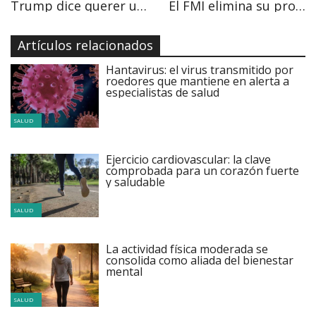
Trump dice querer una Europa "fuerte" y desvincula a EEUU de crisis en Libia
El FMI elimina su promesa de luchar contra el proteccionismo
Artículos relacionados
Hantavirus: el virus transmitido por
roedores que mantiene en alerta a
especialistas de salud
SALUD
Ejercicio cardiovascular: la clave
comprobada para un corazón fuerte
y saludable
SALUD
La actividad física moderada se
consolida como aliada del bienestar
mental
SALUD