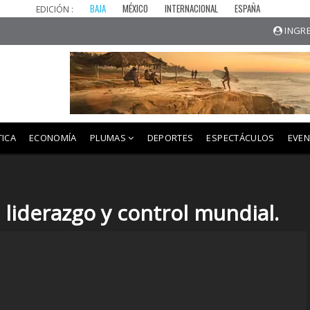
BAJA
MÉXICO
INTERNACIONAL
ESPAÑA
EDICIÓN :
INGRE
TICA
ECONOMÍA
PLUMAS
DEPORTES
ESPECTÁCULOS
EVE
l liderazgo y control mundial.