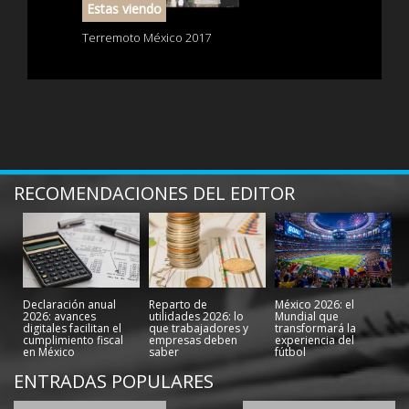
Estas viendo
er a las
Terremoto México 2017
'Diableros' 
RECOMENDACIONES DEL EDITOR
Declaración anual
Reparto de
México 2026: el
2026: avances
utilidades 2026: lo
Mundial que
digitales facilitan el
que trabajadores y
transformará la
cumplimiento fiscal
empresas deben
experiencia del
en México
saber
fútbol
ENTRADAS POPULARES