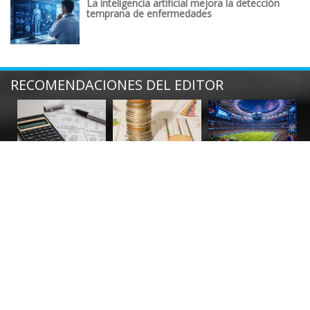
La inteligencia artificial mejora la detección
temprana de enfermedades
RECOMENDACIONES DEL EDITOR
Declaración anual
Reparto de
México 2026: el
2026: avances
utilidades 2026: lo
Mundial que
digitales facilitan el
que trabajadores y
transformará la
cumplimiento fiscal
empresas deben
experiencia del
en México
saber
fútbol
ENTRADAS POPULARES
ESPECIALES
SECCIONES