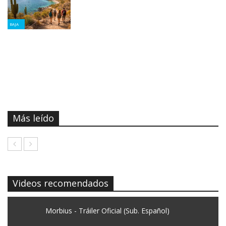
BAJA
Más leído
Videos recomendados
Morbius - Tráiler Oficial (Sub. Español)