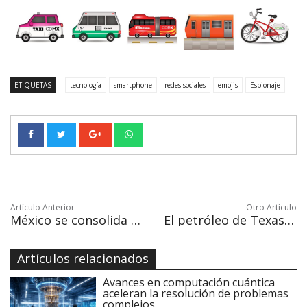
ETIQUETAS
tecnología
smartphone
redes sociales
emojis
Espionaje
Artículo Anterior
Otro Artículo
México se consolida como destino turístico pese al incremento de violencia
El petróleo de Texas sube a 60,42 dólares y se revaloriza en 2017 un 12,5 %
Artículos relacionados
Avances en computación cuántica
aceleran la resolución de problemas
complejos