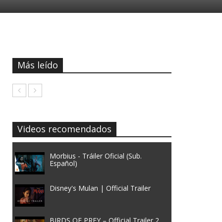
Más leído
Videos recomendados
Morbius - Tráiler Oficial (Sub.
Español)
Disney's Mulan | Official Trailer
BIRDS OF PREY – Official Trailer 2