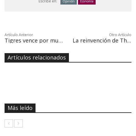
Escribe en:
Opinión
Economía
Artículo Anterior
Otro Artículo
Tigres vence por muy poco al América en el Azteca y se acerca a la final
La reinvención de The New York Times demuestra que la prensa puede sobrevivir
Artículos relacionados
Más leído