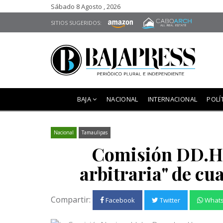
Sábado 8 Agosto , 2026
SITIOS SUGERIDOS:
BAJA
NACIONAL
INTERNACIONAL
POLÍ
Nacional
Tamaulipas
Comisión DD.HH
arbitraria" de cu
Compartir:
Facebook
Twitter
What