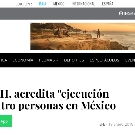
BAJA
MÉXICO
INTERNACIONAL
ESPAÑA
EDICIÓN :
INGRE
TICA
ECONOMÍA
PLUMAS
DEPORTES
ESPECTÁCULOS
EVE
. acredita "ejecución
atro personas en México
sApp
-
EFE
19 Enero, 2018