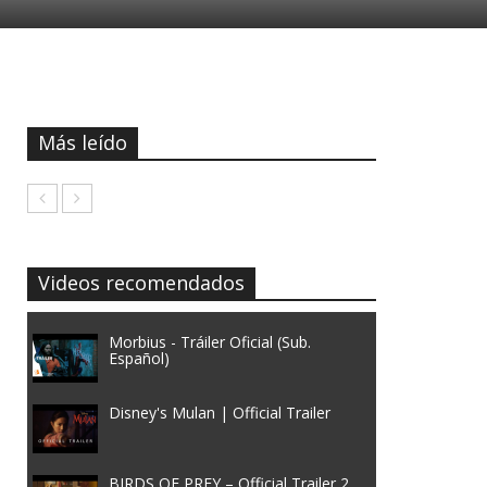
Más leído
Videos recomendados
Morbius - Tráiler Oficial (Sub.
Español)
Disney's Mulan | Official Trailer
BIRDS OF PREY – Official Trailer 2