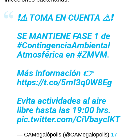
❗⚠ TOMA EN CUENTA ⚠❗
SE MANTIENE FASE 1 de
#ContingenciaAmbiental
Atmosférica en
#ZMVM
.
Más información 👉
https://t.co/5mI3q0W8Eg
Evita actividades al aire
libre hasta las 19:00 hrs.
pic.twitter.com/CiVbaycIKT
— CAMegalópolis (@CAMegalopolis)
17