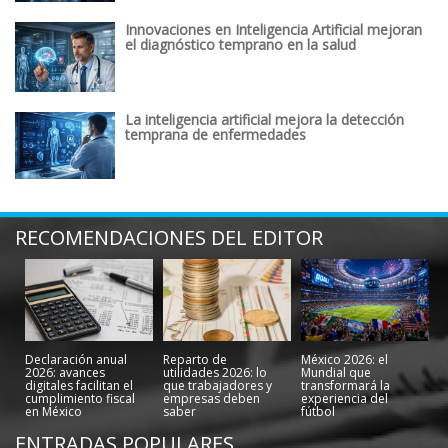
Innovaciones en Inteligencia Artificial mejoran
el diagnóstico temprano en la salud
La inteligencia artificial mejora la detección
temprana de enfermedades
RECOMENDACIONES DEL EDITOR
Declaración anual
Reparto de
México 2026: el
2026: avances
utilidades 2026: lo
Mundial que
digitales facilitan el
que trabajadores y
transformará la
cumplimiento fiscal
empresas deben
experiencia del
en México
saber
fútbol
ENTRADAS POPULARES