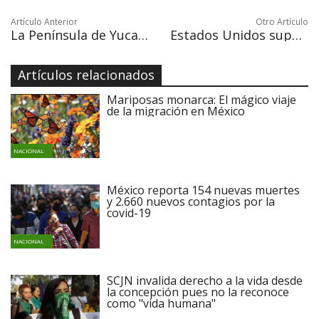
Artículo Anterior
Otro Artículo
La Península de Yucatán resiente primeros efectos del huracán Zeta
Estados Unidos supera los 225,600 muertos y 8.69 millones de casos de Covid-19
Artículos relacionados
Mariposas monarca: El mágico viaje
de la migración en México
NACIONAL
México reporta 154 nuevas muertes
y 2.660 nuevos contagios por la
covid-19
NACIONAL
SCJN invalida derecho a la vida desde
la concepción pues no la reconoce
como "vida humana"