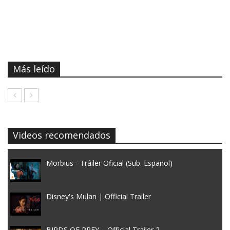
Más leído
Videos recomendados
Morbius - Tráiler Oficial (Sub. Español)
Disney's Mulan | Official Trailer
BIRDS OF PREY – Official Trailer 2