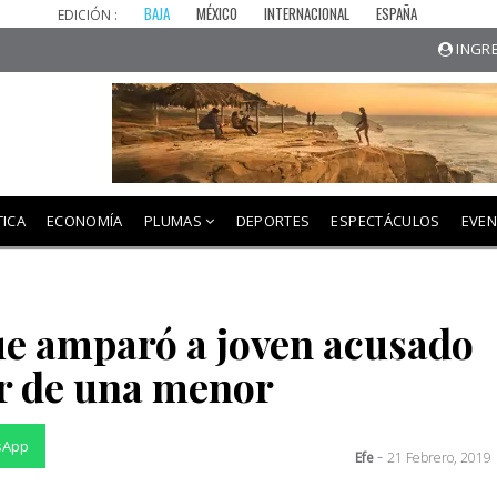
BAJA
MÉXICO
INTERNACIONAL
ESPAÑA
EDICIÓN :
INGRE
TICA
ECONOMÍA
PLUMAS
DEPORTES
ESPECTÁCULOS
EVE
ue amparó a joven acusado
r de una menor
sApp
-
Efe
21 Febrero, 2019