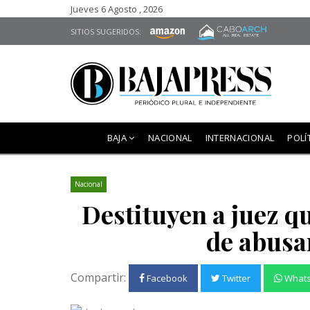
Jueves 6 Agosto , 2026
SITIOS SUGERIDOS:
BAJA
NACIONAL
INTERNACIONAL
POLÍ
Nacional
Destituyen a juez q
de abusa
Compartir:
Facebook
Twitter
What