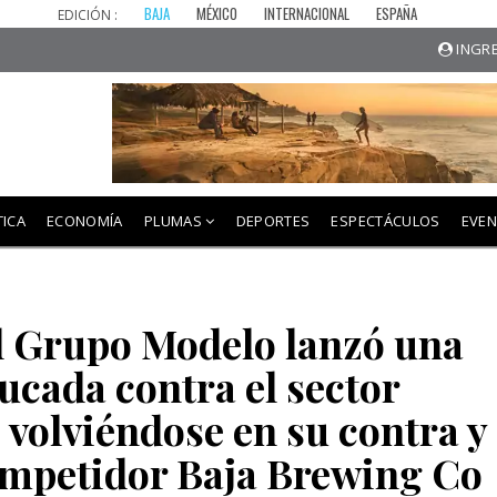
BAJA
MÉXICO
INTERNACIONAL
ESPAÑA
EDICIÓN :
INGRE
TICA
ECONOMÍA
PLUMAS
DEPORTES
ESPECTÁCULOS
EVE
l Grupo Modelo lanzó una
cada contra el sector
 volviéndose en su contra y
ompetidor Baja Brewing Co