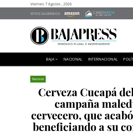
Viernes 7 Agosto , 2026
SITIOS SUGERIDOS:
BAJA
NACIONAL
INTERNACIONAL
POLÍ
Nacional
Cerveza Cucapá de
campaña maledu
cervecero, que acabó
beneficiando a su c