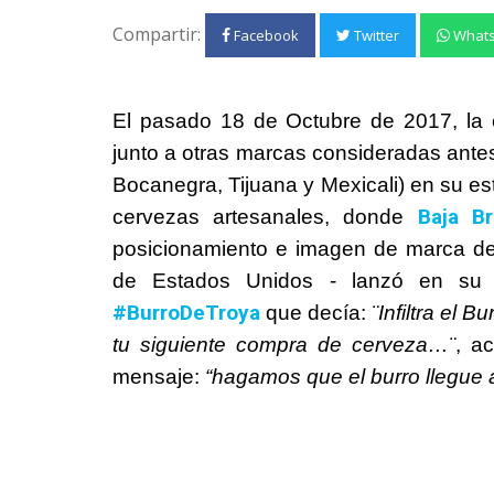
Compartir:
Facebook
Twitter
What
El pasado 18 de Octubre de 2017, la
junto a otras marcas consideradas ante
Bocanegra, Tijuana y Mexicali) en su es
Baja B
cervezas artesanales, donde
posicionamiento e imagen de marca del
de Estados Unidos - lanzó en su
#BurroDeTroya
que decía:
¨Infiltra el 
tu siguiente compra de cerveza…¨
, a
mensaje:
“hagamos que el burro llegue a