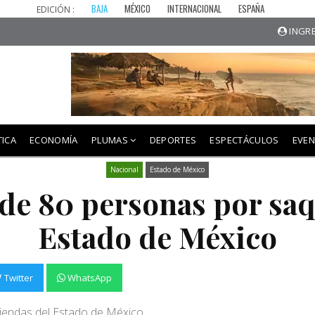
BAJA
MÉXICO
INTERNACIONAL
ESPAÑA
EDICIÓN :
INGRE
TICA
ECONOMÍA
PLUMAS
DEPORTES
ESPECTÁCULOS
EVE
Nacional
Estado de México
de 80 personas por saq
Estado de México
Twitter
WhatsApp