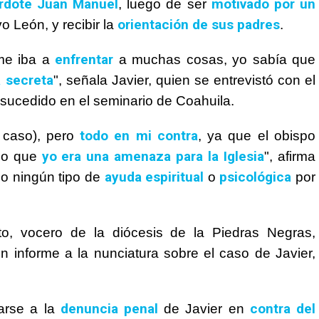
erdote Juan Manuel
motivado por un
, luego de ser
orientación de sus padres
 León, y recibir la
.
enfrentar
 me iba a
a muchas cosas, yo sabía que
a secreta
", señala Javier, quien se entrevistó con el
 sucedido en el seminario de Coahuila.
todo en mi contra
i caso), pero
, ya que el obispo
yo era una amenaza para la Iglesia
ado que
", afirma
ayuda espiritual
psicológica
do ningún tipo de
o
por
, vocero de la diócesis de la Piedras Negras,
 informe a la nunciatura sobre el caso de Javier,
denuncia penal
contra del
marse a la
de Javier en