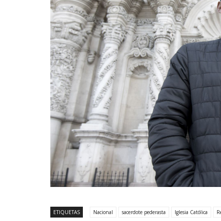
ETIQUETAS
Nacional
sacerdote pederasta
Iglesia Católica
R