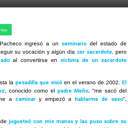
sApp
seminario
z Pacheco ingresó a un
del estado de
ser sacerdote
seguir su vocación y algún día
, pero
cado
víctima de un sacerdote
al convertirse en
pesadilla que vivió
El
sta la
en el verano de 2002.
ez
padre Meño
, conocido como el
, "me sacó del
caminar
hablarme de sexo
rme a
y empezó a
",
jugueteó con mis manos y las puso sobre su
nde