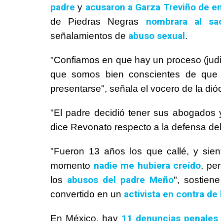
padre
acusaron a Garza Treviño de e
y
nombrara al sac
de Piedras Negras
abuso sexual
señalamientos de
.
"Confiamos en que hay un proceso (judi
que somos bien conscientes de que
presentarse", señala el vocero de la dió
"El padre decidió tener sus abogados y
dice Revonato respecto a la defensa del
"Fueron 13 años los que callé, y sie
nadie me hubiera creído
momento
, pe
abusos del padre Meño
los
", sostien
activista en contra de 
convertido en un
11 denuncias penales 
En México, hay