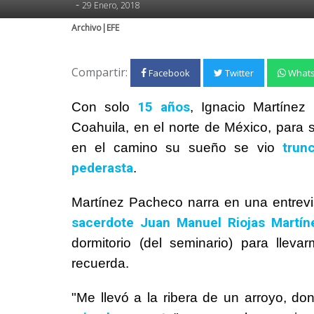
-
29 Enero, 2018
Archivo|EFE
Compartir:
Facebook
Twitter
What
15 años
Con solo
, Ignacio Martíne
Coahuila, en el norte de México, para 
trun
en el camino su sueño se vio
pederasta
.
Martínez Pacheco narra en una entrevi
sacerdote Juan Manuel Riojas Martín
dormitorio (del seminario) para lleva
recuerda.
"Me llevó a la ribera de un arroyo, do