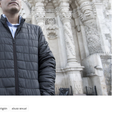
eligión
abuso sexual