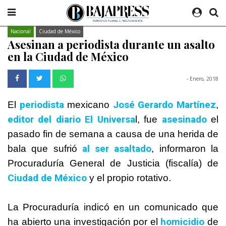
Nacional
Ciudad de México
Asesinan a periodista durante un asalto
en la Ciudad de México
- Enero, 2018
periodista
José Gerardo Martínez
El
mexicano
,
editor del diario El Universa
asesinado
l, fue
el
pasado fin de semana a causa de una herida de
al ser asaltado
bala que sufrió
, informaron la
Procuraduría General de Justicia (fiscalía) de
Ciudad de
México
y el propio rotativo.
La Procuraduría indicó en un comunicado que
homicidio
ha abierto una investigación por el
de