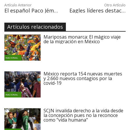
Artículo Anterior
Otro Artículo
El español Paco Jémez termina su relación con el Cruz Azul
Eagles líderes destacados de la NFL; Brady y Jones logran marcas
Artículos relacionados
Mariposas monarca: El mágico viaje
de la migración en México
NACIONAL
México reporta 154 nuevas muertes
y 2.660 nuevos contagios por la
covid-19
NACIONAL
SCJN invalida derecho a la vida desde
la concepción pues no la reconoce
como "vida humana"