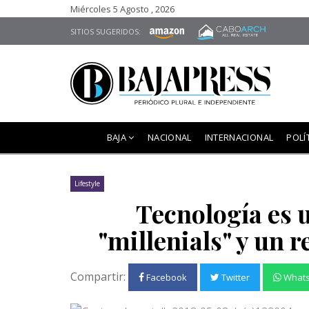
Miércoles 5 Agosto , 2026
SITIOS SUGERIDOS:
BAJA
NACIONAL
INTERNACIONAL
POLÍ
Lifestyle
Tecnología es 
"millenials" y un 
Compartir:
Facebook
Twitter
What