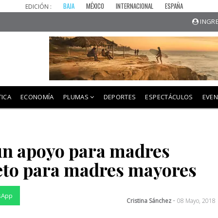
BAJA
MÉXICO
INTERNACIONAL
ESPAÑA
EDICIÓN :
INGRE
TICA
ECONOMÍA
PLUMAS
DEPORTES
ESPECTÁCULOS
EVE
un apoyo para madres
reto para madres mayores
sApp
-
Cristina Sánchez
08 Mayo, 2018