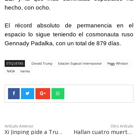
hecho, con ocho.
El récord absoluto de permanencia en el
espacio lo sigue teniendo el cosmonauta ruso
Gennady Padalka, con un total de 879 días.
ETIQUETAS
Donald Trump
Estación Espacial Internacional
Peggy Whitson
NASA
Ivanka
Artículo Anterior
Otro Artículo
Xi Jinping pide a Trump contención ante nuevas tensiones en Corea del Norte
Hallan cuatro muertos con señales de asfixia y tortura en el sur de México