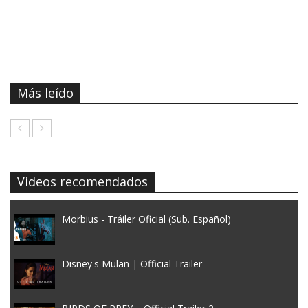
Más leído
Videos recomendados
Morbius - Tráiler Oficial (Sub. Español)
Disney's Mulan | Official Trailer