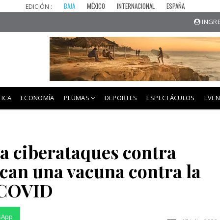
BAJA
MÉXICO
INTERNACIONAL
ESPAÑA
EDICIÓN :
INGRE
TICA
ECONOMÍA
PLUMAS
DEPORTES
ESPECTÁCULOS
EVE
a ciberataques contra
scan una vacuna contra la
COVID
sApp