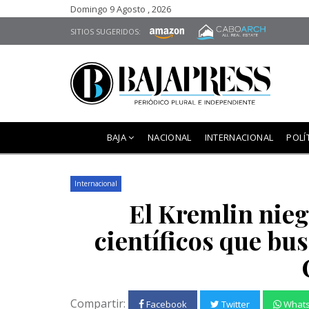
Domingo 9 Agosto , 2026
SITIOS SUGERIDOS:
BAJA
NACIONAL
INTERNACIONAL
POLÍ
Internacional
El Kremlin nieg
científicos que bu
Compartir:
Facebook
Twitter
What