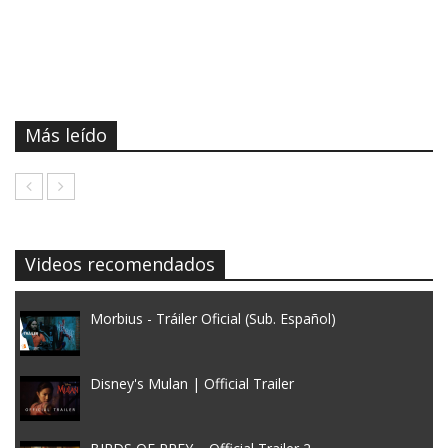
Más leído
Videos recomendados
Morbius - Tráiler Oficial (Sub. Español)
Disney's Mulan | Official Trailer