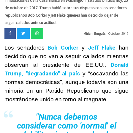
inmadiaciones de la Casa Blanca en Washington (Estados Unidos) hoy, 25
de octubre de 2017. Trump habló sobre sus disputas con los senadores
republicanos Bob Corker y Jeff Flake quienes han decidido dejar de
seguir callados ante su actitud.
Miriam Burgués
- Octubre, 2017
Bob Corker
Jeff Flake
Los senadores
y
han
decidido que no van a seguir callados mientras
Donald
observan al presidente de EE.UU.,
Trump, "degradando" al país
y "socavando las
normas democráticas", aunque todavía son una
minoría en un Partido Republicano que sigue
mostrándose unido en torno al magnate.
"Nunca debemos
considerar como 'normal' el