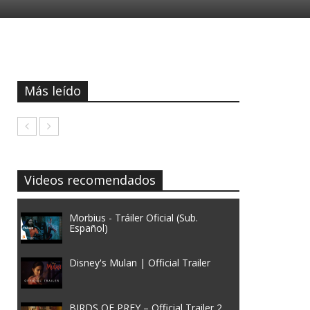
Más leído
Videos recomendados
Morbius - Tráiler Oficial (Sub.
Español)
Disney's Mulan | Official Trailer
BIRDS OF PREY – Official Trailer 2