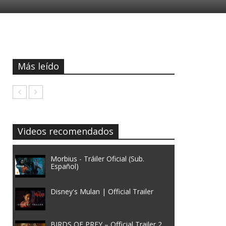
Más leído
Videos recomendados
Morbius - Tráiler Oficial (Sub.
Español)
Disney's Mulan | Official Trailer
BIRDS OF PREY – Official Trailer 2