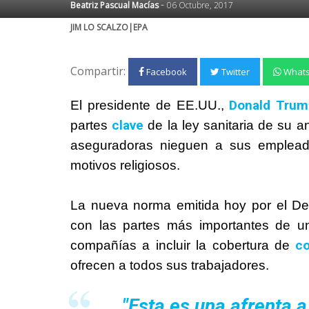
-
Beatriz Pascual Macías
06 Octubre, 2017
JIM LO SCALZO|EPA
Compartir:
Facebook
Twitter
What
Donald
Trum
El presidente de EE.UU.,
clave
partes
de la ley sanitaria de su a
aseguradoras nieguen a sus emplea
motivos religiosos.
La nueva norma emitida hoy por el D
con las partes más importantes de u
con
compañías a incluir la cobertura de
ofrecen a todos sus trabajadores.
"Esta es una afrenta a