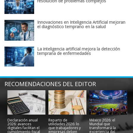
resolución de problemas complejos
Innovaciones en Inteligencia Artificial mejoran
el diagnóstico temprano en la salud
La inteligencia artificial mejora la detección
temprana de enfermedades
RECOMENDACIONES DEL EDITOR
Declaración anual
Reparto de
México 2026: el
2026: avances
utilidades 2026: lo
Mundial que
digitales facilitan el
que trabajadores y
transformará la
cumplimiento fiscal
empresas deben
experiencia del