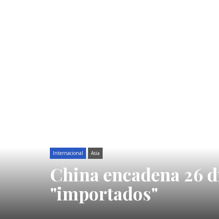
Internacional
Asia
China encadena 26 día
"importados"