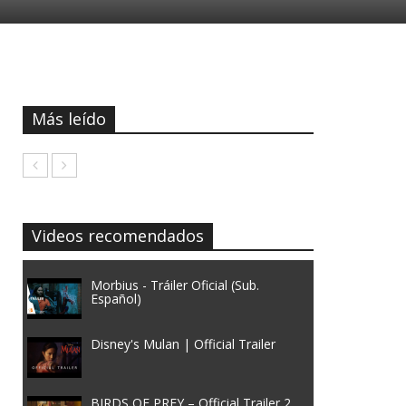
Más leído
Videos recomendados
Morbius - Tráiler Oficial (Sub.
Español)
Disney's Mulan | Official Trailer
BIRDS OF PREY – Official Trailer 2