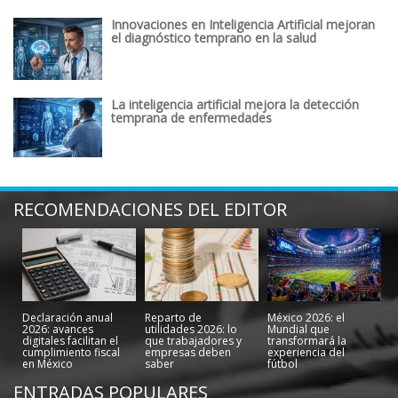
Innovaciones en Inteligencia Artificial mejoran
el diagnóstico temprano en la salud
La inteligencia artificial mejora la detección
temprana de enfermedades
RECOMENDACIONES DEL EDITOR
Declaración anual
Reparto de
México 2026: el
2026: avances
utilidades 2026: lo
Mundial que
digitales facilitan el
que trabajadores y
transformará la
cumplimiento fiscal
empresas deben
experiencia del
en México
saber
fútbol
ENTRADAS POPULARES