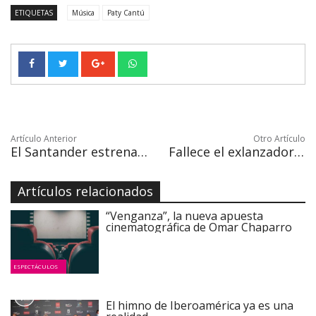
ETIQUETAS
Música
Paty Cantú
Artículo Anterior
Otro Artículo
El Santander estrena un nuevo modelo de banca digital en México
Fallece el exlanzador Roy Halladay en accidente de aviación
Artículos relacionados
“Venganza”, la nueva apuesta
cinematográfica de Omar Chaparro
ESPECTÁCULOS
El himno de Iberoamérica ya es una