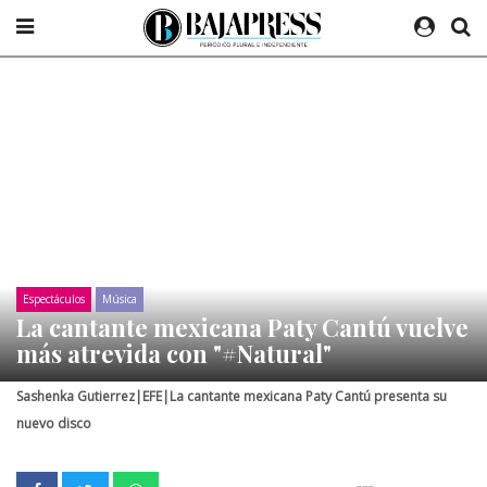
Espectáculos
Música
La cantante mexicana Paty Cantú vuelve
más atrevida con "#Natural"
Sashenka Gutierrez|EFE|La cantante mexicana Paty Cantú presenta su
nuevo disco