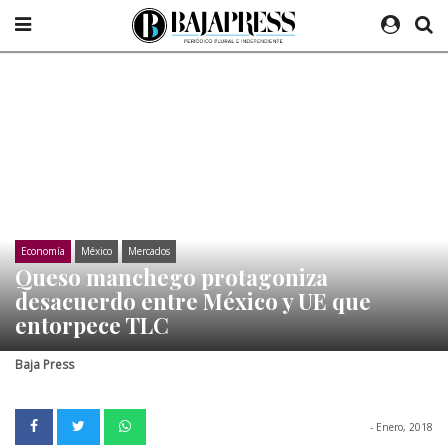
Economía
México
Mercados
Queso manchego protagoniza
desacuerdo entre México y UE que
entorpece TLC
Baja Press
- Enero, 2018