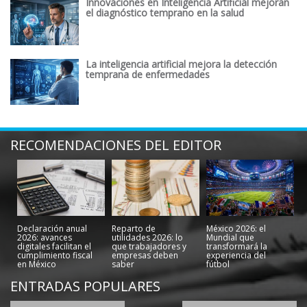
Innovaciones en Inteligencia Artificial mejoran
el diagnóstico temprano en la salud
La inteligencia artificial mejora la detección
temprana de enfermedades
RECOMENDACIONES DEL EDITOR
Declaración anual
Reparto de
México 2026: el
2026: avances
utilidades 2026: lo
Mundial que
digitales facilitan el
que trabajadores y
transformará la
cumplimiento fiscal
empresas deben
experiencia del
en México
saber
fútbol
ENTRADAS POPULARES