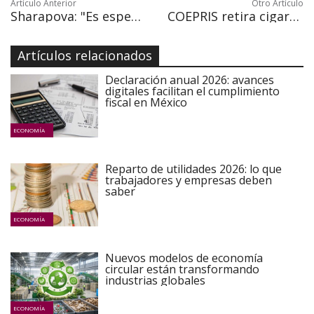
Artículo Anterior
Otro Artículo
Sharapova: "Es especial estar de vuelta" - Abierto Australia 2018
COEPRIS retira cigarros electrónicos de la venta
Artículos relacionados
Declaración anual 2026: avances
digitales facilitan el cumplimiento
fiscal en México
ECONOMÍA
Reparto de utilidades 2026: lo que
trabajadores y empresas deben
saber
ECONOMÍA
Nuevos modelos de economía
circular están transformando
industrias globales
ECONOMÍA