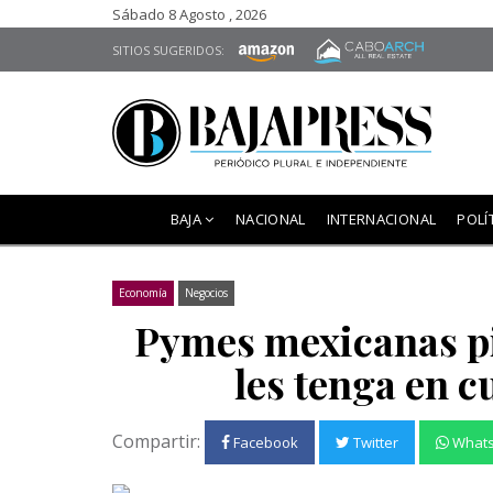
Sábado 8 Agosto , 2026
SITIOS SUGERIDOS:
BAJA
NACIONAL
INTERNACIONAL
POLÍ
Economía
Negocios
Pymes mexicanas p
les tenga en c
Compartir:
Facebook
Twitter
What