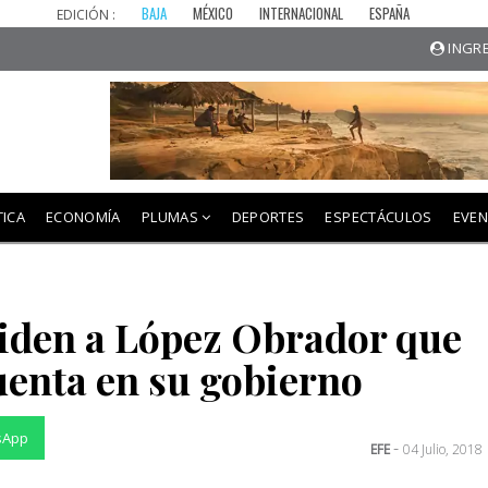
BAJA
MÉXICO
INTERNACIONAL
ESPAÑA
EDICIÓN :
INGRE
TICA
ECONOMÍA
PLUMAS
DEPORTES
ESPECTÁCULOS
EVE
iden a López Obrador que
uenta en su gobierno
sApp
-
EFE
04 Julio, 2018