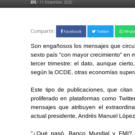
-
EFE
11 Diciembre, 2020
Compartir:
Facebook
Twitter
What
Son engañosos los mensajes que circul
sexto país "con mayor crecimiento" en m
tercer trimestre: el dato, aunque ciert
según la OCDE, otras economías supera
Este tipo de publicaciones, que cita
proliferado en plataformas como Twitt
mensajes que atribuyen el extraordina
actual presidente, Andrés Manuel López
"¿Qué pasó, Banco Mundial y FMI?, ¿