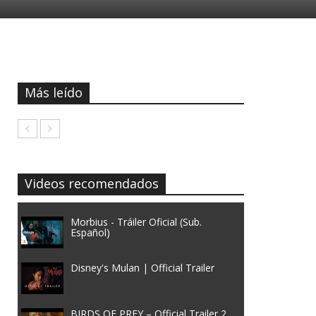
Más leído
Videos recomendados
Morbius - Tráiler Oficial (Sub.
Español)
Disney's Mulan | Official Trailer
BIRDS OF PREY – Official Trailer 2