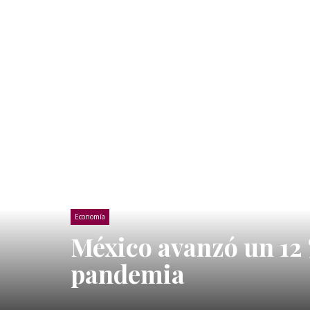
Economía
México avanzó un 12 %
pandemia