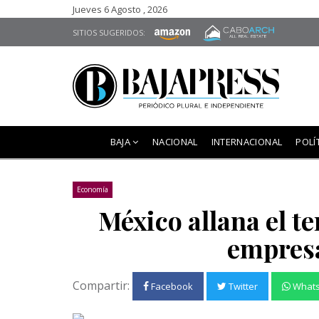
Jueves 6 Agosto , 2026
SITIOS SUGERIDOS:
BAJA
NACIONAL
INTERNACIONAL
POLÍ
Economía
México allana el t
empres
Compartir:
Facebook
Twitter
What