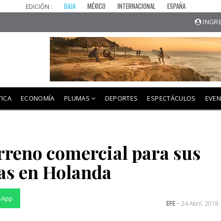
BAJA
MÉXICO
INTERNACIONAL
ESPAÑA
EDICIÓN :
INGRE
TICA
ECONOMÍA
PLUMAS
DEPORTES
ESPECTÁCULOS
EVE
erreno comercial para sus
as en Holanda
sApp
-
EFE
24 Abril, 2018