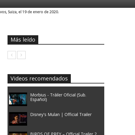
os, Suiza, el 19 de enero de 2020.
Más leído
Videos recomendados
Morbius - Tráiler Oficial (Sub.
Español)
Disney's Mulan | Official Trailer
BIRDS OF PREY – Official Trailer 2