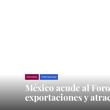
Economía
Internacional
México acude al For
exportaciones y atra