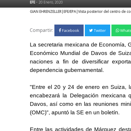
-
EFE
20 Enero, 2020
GIAN EHRENZELLER|EFE/EPA|Vista posterior del centro de cong
Compartir:
Facebook
Twitter
What
La secretaria mexicana de Economía, G
Económico Mundial de Davos de Suiza
naciones a fin de diversificar export
dependencia gubernamental.
"Entre el 20 y 24 de enero en Suiza, 
encabezará la Delegación mexicana q
Davos, así como en las reuniones mini
(OMC)", apuntó la SE en un boletín.
Entre las actividades de Márquez desta